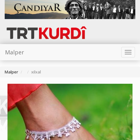
Malper
Toggl
naviga
Malper
xilxal