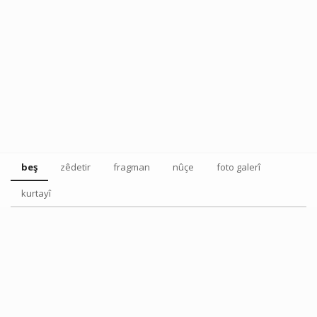
beş
zêdetir
fragman
nûçe
foto galerî
kurtayî
Tweet
Share this selection