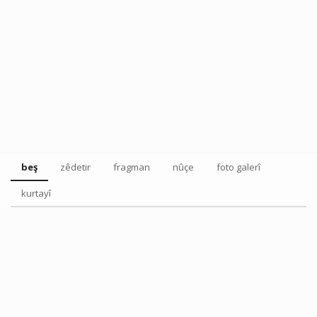
beş
zêdetir
fragman
nûçe
foto galerî
kurtayî
Tweet
Share this selection