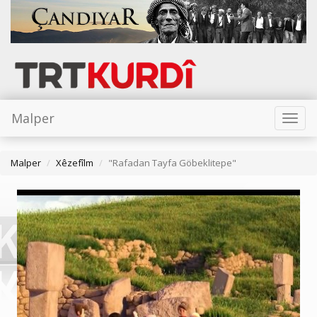
Malper
Toggl
naviga
Malper
Xêzefîlm
"Rafadan Tayfa Göbeklitepe"