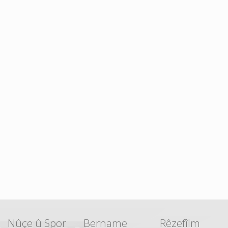
Nûçe û Spor
Bername
Rêzefîlm