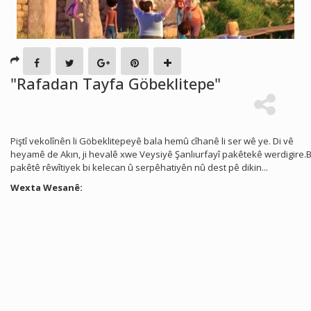
"Rafadan Tayfa Göbeklitepe"
Piştî vekolînên li Göbeklitepeyê bala hemû cîhanê li ser wê ye. Di vê
heyamê de Akın, ji hevalê xwe Veysiyê Şanlıurfayî pakêtekê werdigire.B
pakêtê rêwîtiyek bi kelecan û serpêhatiyên nû dest pê dikin...
Wexta Wesanê: