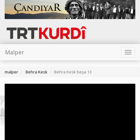
Malper
Toggl
naviga
malper
Behra Kesk
Behra Kesk beşa 13