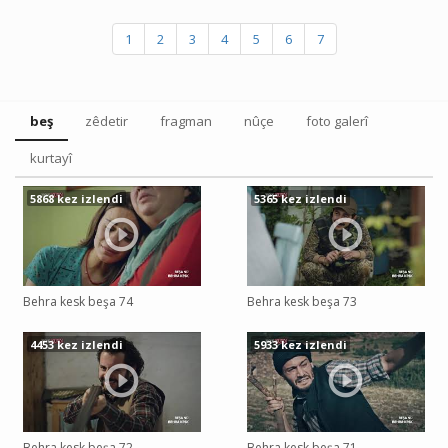
1
2
3
4
5
6
7
beş
zêdetir
fragman
nûçe
foto galerî
kurtayî
5868 kez izlendi
5365 kez izlendi
Behra kesk beşa 74
Behra kesk beşa 73
4453 kez izlendi
5933 kez izlendi
Behra kesk beşa 72
Behra kesk beşa 71