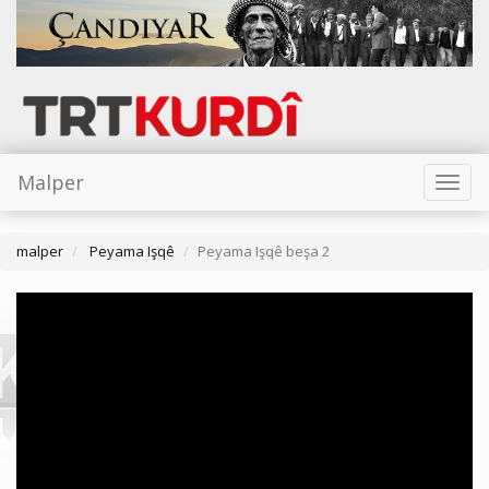
Malper
Toggl
naviga
malper
Peyama Işqê
Peyama Işqê beşa 2