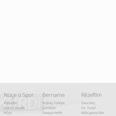
Nûçe û Spor
Bername
Rêzefîlm
Futbolîst
Rojbaş Türkiye
Dara Reş
Ajansa Zazaki
Çandiyar
Hz. Yusuf
Nûçe
Dawiya Heftê
Kêfa Jiyana Min