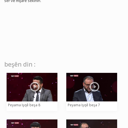
ser vê mijarê sekinîn.
beşên din :
Peyama Işqê beşa 8
Peyama Işqê beşa 7