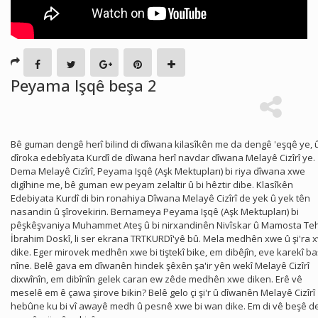
Peyama Işqê beşa 2
Bê guman dengê herî bilind di dîwana kilasîkên me da dengê 'eşqê ye, û
dîroka edebîyata Kurdî de dîwana herî navdar dîwana Melayê Cizîrî ye.
Dema Melayê Cizîrî, Peyama Işqê (Aşk Mektupları) bi riya dîwana xwe
digîhine me, bê guman ew peyam zelaltir û bi hêztir dibe. Klasîkên
Edebiyata Kurdî di bin ronahiya Dîwana Melayê Cizîrî de yek û yek tên
nasandin û şîrovekirin. Bernameya Peyama Işqê (Aşk Mektupları) bi
pêşkêşvaniya Muhammet Ateş û bi nirxandinên Nivîskar û Mamosta Te
İbrahim Doskî, li ser ekrana TRTKURDî'yê bû. Mela medhên xwe û şi'ra 
dike. Eger mirovek medhên xwe bi tiştekî bike, em dibêjîn, eve karekî ba
nîne. Belê gava em dîwanên hindek şêxên şa'ir yên wekî Melayê Cizîrî
dixwînîn, em dibînîn gelek caran ew zêde medhên xwe diken. Erê vê
meselê em ê çawa şirove bikin? Belê gelo çi şi'r û dîwanên Melayê Cizîrî
hebûne ku bi vî awayê medh û pesnê xwe bi wan dike. Em di vê beşê de 