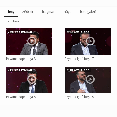
beş
zêdetir
fragman
nûçe
foto galerî
kurtayî
2790 kez izlendi
2563 kez izlendi
Peyama Işqê beşa 8
Peyama Işqê beşa 7
2335 kez izlendi
2110 kez izlendi
Peyama Işqê beşa 6
Peyama Işqê beşa 5