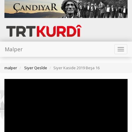
Malper
Toggl
naviga
malper
Siyer Qesîde
Siyer Kaside 2019 Beşa 16