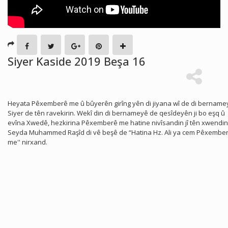
Siyer Kaside 2019 Beşa 16
Heyata Pêxemberê me û bûyerên girîng yên di jiyana wî de di bername
Siyer de tên ravekirin. Wekî din di bernameyê de qesîdeyên ji bo eşq û
evîna Xwedê, hezkirina Pêxemberê me hatine nivîsandin jî tên xwendin
Seyda Muhammed Raşîd di vê beşê de “Hatina Hz. Ali ya cem Pêxembe
me'' nirxand.