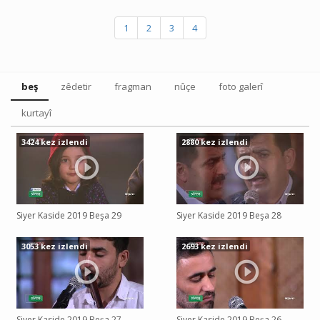
1
2
3
4
beş
zêdetir
fragman
nûçe
foto galerî
kurtayî
3424 kez izlendi
2880 kez izlendi
Siyer Kaside 2019 Beşa 29
Siyer Kaside 2019 Beşa 28
3053 kez izlendi
2693 kez izlendi
Siyer Kaside 2019 Beşa 27
Siyer Kaside 2019 Beşa 26