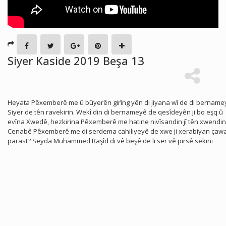
Siyer Kaside 2019 Beşa 13
Heyata Pêxemberê me û bûyerên girîng yên di jiyana wî de di bername
Siyer de tên ravekirin. Wekî din di bernameyê de qesîdeyên ji bo eşq û
evîna Xwedê, hezkirina Pêxemberê me hatine nivîsandin jî tên xwendin
Cenabê Pêxemberê me di serdema cahiliyeyê de xwe ji xerabiyan çaw
parast? Seyda Muhammed Raşîd di vê beşê de li ser vê pirsê sekini