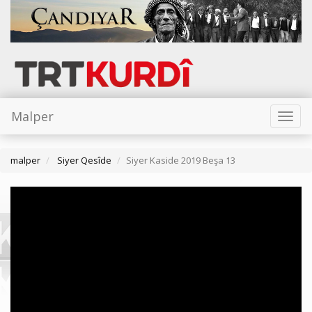
Malper
Toggl
naviga
malper
Siyer Qesîde
Siyer Kaside 2019 Beşa 13