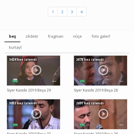
1
2
3
4
beş
zêdetir
fragman
nûçe
foto galerî
kurtayî
3424 kez izlendi
2878 kez izlendi
Siyer Kaside 2019 Beşa 29
Siyer Kaside 2019 Beşa 28
3053 kez izlendi
2691 kez izlendi
Siyer Kaside 2019 Beşa 27
Siyer Kaside 2019 Beşa 26