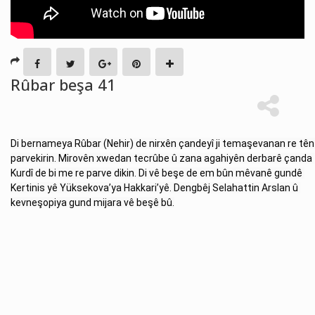
Rûbar beşa 41
Di bernameya Rûbar (Nehir) de nirxên çandeyî ji temaşevanan re tên 
parvekirin. Mirovên xwedan tecrûbe û zana agahiyên derbarê çanda 
Kurdî de bi me re parve dikin. Di vê beşe de em bûn mêvanê gundê 
Kertinis yê Yüksekova’ya Hakkari’yê. Dengbêj Selahattin Arslan û 
kevneşopiya gund mijara vê beşê bû.