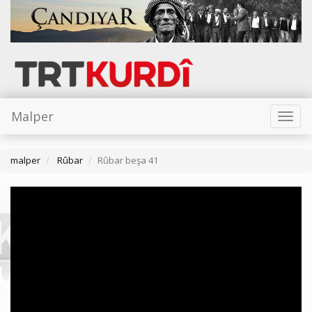
Malper
Toggl
naviga
malper
Rûbar
Rûbar beşa 41