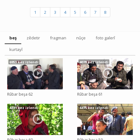
1
2
3
4
5
6
7
8
beş
zêdetir
fragman
nûçe
foto galerî
kurtayî
6953 kez izlendi
4078 kez izlendi
Rûbar beşa 62
Rûbar beşa 61
4331 kez izlendi
4475 kez izlendi
Rûbar beşa 60
Rûbar beşa 59