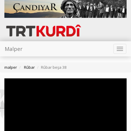
Malper
Toggl
naviga
malper
Rûbar
Rûbar beşa 38