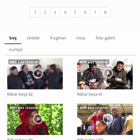
1
2
3
4
5
6
7
8
beş
zêdetir
fragman
nûçe
foto galerî
kurtayî
6955 kez izlendi
4078 kez izlendi
Rûbar beşa 62
Rûbar beşa 61
4331 kez izlendi
4475 kez izlendi
Rûbar beşa 60
Rûbar beşa 59