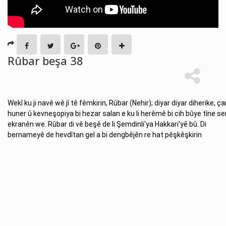
Rûbar beşa 38
Wekî ku ji navê wê jî tê fêmkirin, Rûbar (Nehir); diyar diyar diherike, çan
huner û kevneşopiya bi hezar salan e ku li herêmê bi cih bûye tîne ser
ekranên we. Rûbar di vê beşê de li Şemdinli'ya Hakkari'yê bû. Di 
bernameyê de hevdîtan gel a bi dengbêjên re hat pêşkêşkirin 