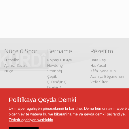
Nûçe û Spor
Bername
Rêzefîlm
Futbolîst
Rojbaş Türkiye
Dara Reş
Ajansa Zazaki
Hevdeng
Hz. Yusuf
Nûçe
Stranbêj
Kêfa Jiyana Min
Çepik
Avahiya Bêgunehan
Çi Dipêjin Çi
Vefa Siltan
Dibêjin?
Belgefîlm
Polîtîkaya Qeyda Demkî
Serborî û Serzêr
Ev malper agahiyên pênasekirinê bi kar tîne. Dema hûn di nav malperê 
Çîrokên Dengbêjiyê
bigerin ev tê wateya ku we bikaranîna me ya qeyda demkî pejirandiye.
Gundên Dîrokî
Zêdetir agahiyan werbigirin
Jiyanên Nû
Malbata Min a Nû