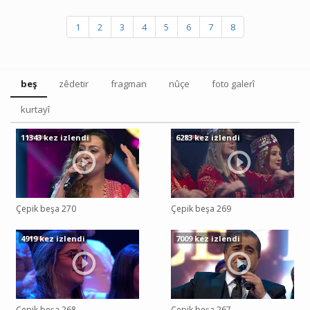
1
2
3
4
5
6
7
8
beş
zêdetir
fragman
nûçe
foto galerî
kurtayî
11343 kez izlendi
6283 kez izlendi
Çepik beşa 270
Çepik beşa 269
4919 kez izlendi
7009 kez izlendi
Çepik beşa 268
Çepik beşa 267