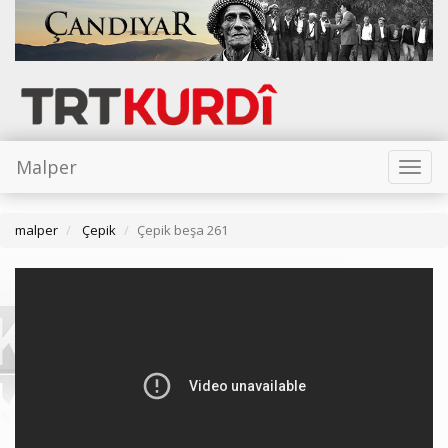
Malper
Toggl
naviga
malper
Çepik
Çepik beşa 261