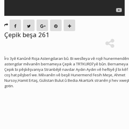
Çepik beşa 261
Îro 3yê Kanûnê Roja Astengdaran bû. Bi wesîleya vê rojê hunermendên
astengdar mêvanên bernameya Çepik a TRTKURDî'yê bûn. Bernameya
Çepik bi pêşkêşvaniya Stranbêjê navdar Aydın Aydın vê heftiyê jî bi kêf
coş hat pêşberî we. Mêvanên vê beşê Hunermend Fesih Meşe, Ahmet
Nursoy,Hamit Ertaş, Gülistan Bulut û Bedia Akartürk stranên ji hev xweşt
gotin.