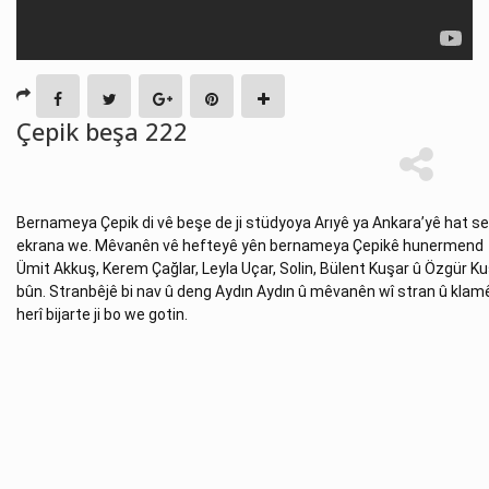
Çepik beşa 222
Bernameya Çepik di vê beşe de ji stüdyoya Arıyê ya Ankara’yê hat ser
ekrana we. Mêvanên vê hefteyê yên bernameya Çepikê hunermend 
Ümit Akkuş, Kerem Çağlar, Leyla Uçar, Solin, Bülent Kuşar û Özgür Ku
bûn. Stranbêjê bi nav û deng Aydın Aydın û mêvanên wî stran û klamê
herî bijarte ji bo we gotin.