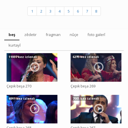
1
2
3
4
5
6
7
8
beş
zêdetir
fragman
nûçe
foto galerî
kurtayî
11337 kez izlendi
6275 kez izlendi
Çepik beşa 270
Çepik beşa 269
4911 kez izlendi
7005 kez izlendi
Çepik beşa 268
Çepik beşa 267