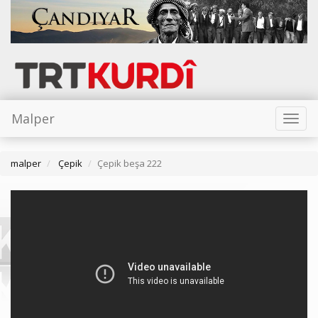
Malper
Toggl
naviga
malper
Çepik
Çepik beşa 222