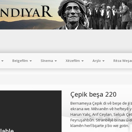
m
Belgefîlm
Sînema
Xêzefîlm
Arşîv
Rêza Weşa
Çepik beşa 220
Bernameya Çepik di vê beşe de ji 
ekrana we. Mêvanên vê hefteyê 
Harun Yalıç, Arif Ceylan, Selçuk Çe
Feyruşahbûn. Stranbêjê bi nav û 
klamên herî bijarte ji bo we gotin.