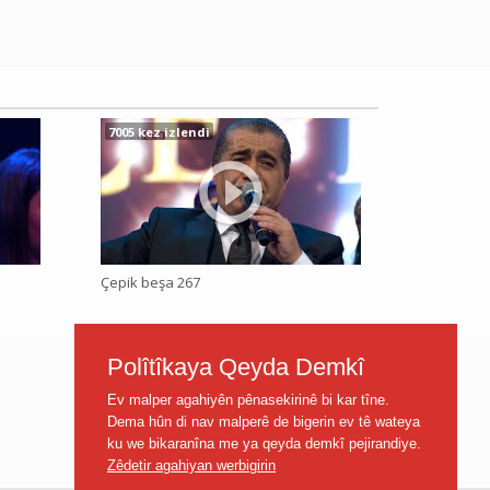
7005 kez izlendi
Çepik beşa 267
Polîtîkaya Qeyda Demkî
Ev malper agahiyên pênasekirinê bi kar tîne.
Dema hûn di nav malperê de bigerin ev tê wateya
ku we bikaranîna me ya qeyda demkî pejirandiye.
Zêdetir agahiyan werbigirin