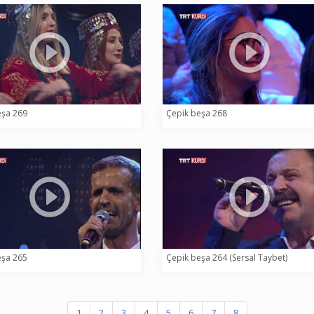
eşa 269
Çepik beşa 268
eşa 265
Çepik beşa 264 (Sersal Taybet)
1
2
3
4
5
6
7
8