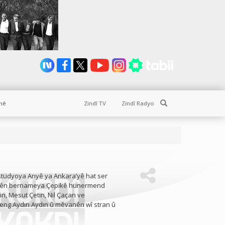
Search
nê
Zindî TV
Zindî Radyo
stüdyoya Arıyê ya Ankara’yê hat ser
yên bernameya Çepikê hunermend
tin, Mesut Çetin, Nil Çaçan ve
deng Aydın Aydın û mêvanên wî stran û