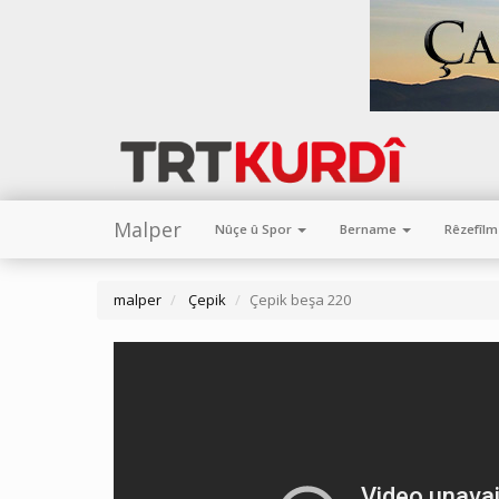
Malper
Nûçe û Spor
Bername
Rêzefîl
malper
Çepik
Çepik beşa 220