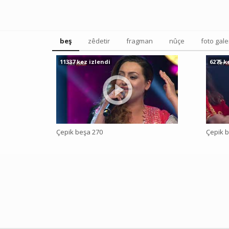
beş
zêdetir
fragman
nûçe
foto gale
11337 kez izlendi
6275 k
Çepik beşa 270
Çepik b