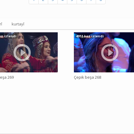
rî
kurtayî
ez izlendi
4911 kez izlendi
eşa 269
Çepik beşa 268