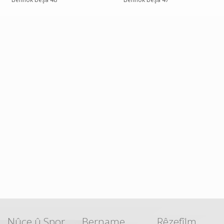
Nûçe û Spor
Bername
Rêzefîlm