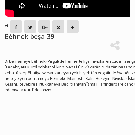
Bêhnok beşa 39
Di bernameyê Bêhnok (Virgül) de her hefte ligel nivîskarên cuda li ser ç
û edebiyata Kurdî sohbet tê kirin. Sehaf û nivîskarên cuda tên nasandi
xebat û serpêhatiya weşanxaneyan yek bi yek tên vegotin. Mêvanên v
hefteyê yên bernameya Bêhnokê Mamoste Xalid Huseyin, Nivîskar Îsl
Kêşanî, Rêvebirê Pirtûkxaneya Bedirxaniyan Îsmaîl Tahir derbarê çand 
edebiyata Kurdî de axivin.