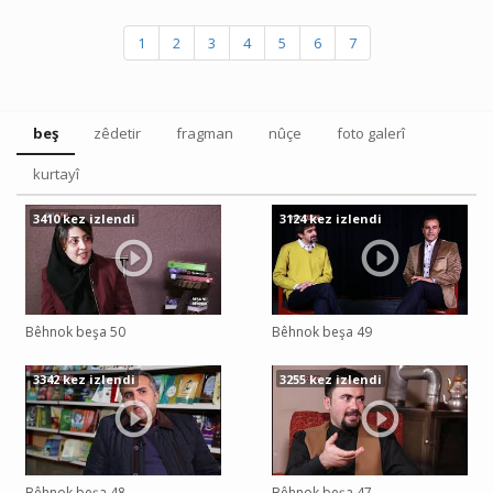
1
2
3
4
5
6
7
beş
zêdetir
fragman
nûçe
foto galerî
kurtayî
3410 kez izlendi
3124 kez izlendi
Bêhnok beşa 50
Bêhnok beşa 49
3342 kez izlendi
3255 kez izlendi
Bêhnok beşa 48
Bêhnok beşa 47