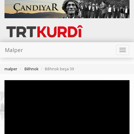
Malper
Toggl
naviga
malper
Bêhnok
Bêhnok beşa 39